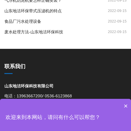
气浮机刮泥机要怎样正确安装？
2022-09-13
山东地洁环保带式压滤机的特点
2022-09-15
食品厂污水处理设备
2022-09-15
废水处理方法-山东地洁环保科技
2022-09-15
联系我们
山东地洁环保科技有限公司
电话：13963667200/ 0536-6123868
×
邮箱： 976042203@qq.com
网址：http://www.bengzhan1.cn
欢迎来到本网站，请问有什么可以帮您？
地址：山东省诸城市皇华镇石泉社区大尚裕工业园