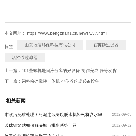
本文网址： https://www.bengzhan1.cn/news/197.html
山东地洁环保科技有限公司
石英砂过滤器
标签：
活性砂过滤器
上一篇：
401叠螺机是固液分离的好设备-制作完成 静等发货
下一篇：
饲料粉碎搅拌一体机 小型养殖场必备设备
相关新闻
市政污泥难处理？污泥连续深度脱水机轻松将含水率降
2022-09-05
至70%
玻璃钢泵站如何解决城市排水系统问题
2022-09-12