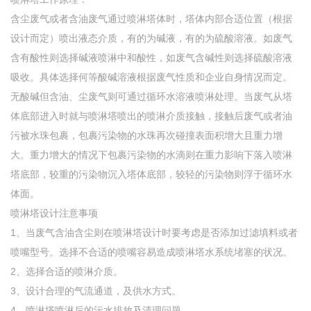
含尘废气或者含油废气通过喷淋塔体时，塔体内部合适位置（根据
设计而定）喷出液态介质，有的为碱液，有的为硫酸溶液。如废气
含有酸性则选择碱液喷淋中和酸性，如废气含碱性则选择硫酸溶液
吸收。具体选择何等酸碱溶液根据废气性质和企业自身情况而定。
无酸碱但含油、尘废气则可通过循环水溶液喷淋处理。当废气从塔
体底部进入时就与喷淋塔喷出的喷淋介质接触，接触后废气或者油
污被水珠包裹，包裹污染物的水珠再次碰撞表面积增大且重力增
大。重力增大的情况下包裹污染物的水滴则在重力影响下落入喷淋
塔底部，较重的污染物沉入塔体底部，较轻的污染物则浮于循环水
体面。
喷淋塔设计注意事项
1、当废气含油含尘则在喷淋塔设计时要考虑是否添加过滤填料或者
喷嘴型号。选择不合适的喷嘴容易造成喷淋塔水系统堵塞的状况。
2、选择合适的喷淋介质。
3、设计合理的气流通道，及供水方式。
4、喷淋塔喷淋后的污水排放及清理问题。