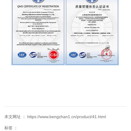
本文网址 ： https://www.bengzhan1.cn/product/41.html
标签 ：