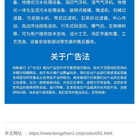
本文网址 ： https://www.bengzhan1.cn/product/61.html