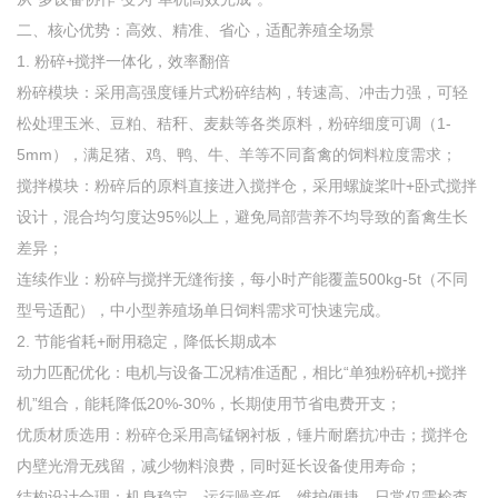
二、核心优势：高效、精准、省心，适配养殖全场景
1. 粉碎+搅拌一体化，效率翻倍
粉碎模块：采用高强度锤片式粉碎结构，转速高、冲击力强，可轻
松处理玉米、豆粕、秸秆、麦麸等各类原料，粉碎细度可调（1-
5mm），满足猪、鸡、鸭、牛、羊等不同畜禽的饲料粒度需求；
搅拌模块：粉碎后的原料直接进入搅拌仓，采用螺旋桨叶+卧式搅拌
设计，混合均匀度达95%以上，避免局部营养不均导致的畜禽生长
差异；
连续作业：粉碎与搅拌无缝衔接，每小时产能覆盖500kg-5t（不同
型号适配），中小型养殖场单日饲料需求可快速完成。
2. 节能省耗+耐用稳定，降低长期成本
动力匹配优化：电机与设备工况精准适配，相比“单独粉碎机+搅拌
机”组合，能耗降低20%-30%，长期使用节省电费开支；
优质材质选用：粉碎仓采用高锰钢衬板，锤片耐磨抗冲击；搅拌仓
内壁光滑无残留，减少物料浪费，同时延长设备使用寿命；
结构设计合理：机身稳定，运行噪音低，维护便捷，日常仅需检查