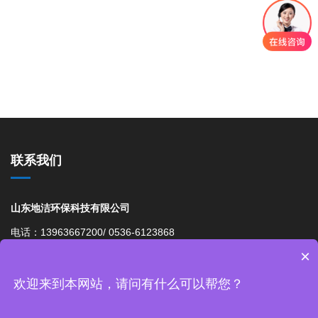
联系我们
山东地洁环保科技有限公司
电话：13963667200/ 0536-6123868
×
邮箱： 976042203@qq.com
网址：http://www.bengzhan1.cn
欢迎来到本网站，请问有什么可以帮您？
地址：山东省诸城市皇华镇石泉社区大尚裕工业园