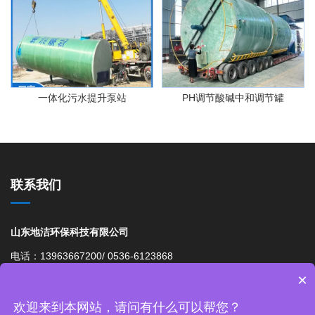
一体化污水提升泵站
PH调节酸碱中和调节罐
联系我们
山东地洁环保科技有限公司
电话：13963667200/ 0536-6123868
×
邮箱： 976042203@qq.com
网址：http://www.bengzhan1.cn
欢迎来到本网站，请问有什么可以帮您？