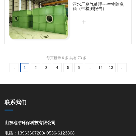
断运行。主要用于去除水中悬浮
污水厂臭气处理---生物除臭
物、胶体、泥沙、微量油脂，还
箱（带检测报告）
可用于生化尾水脱氮除磷，广泛
+
应用于市政污水、工业循环水、
养殖净水、中水回用等水处理行
业，是目前自动化程度极高的砂
滤设备。
每页显示 6 条,共有 73 条
‹
1
2
3
4
5
6
...
12
13
›
联系我们
山东地洁环保科技有限公司
电话：13963667200/ 0536-6123868