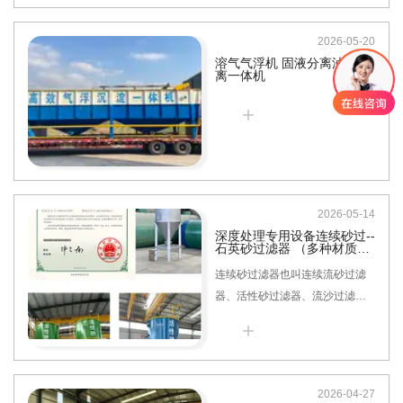
相较于传统碳钢、不锈钢、塑料
中和罐，本品针对性解决酸碱腐
2026-05-20
蚀、渗漏生锈、结垢堵塞、使用
溶气气浮机 固液分离油水分
寿命短等行业痛点，凭借优异的
离一体机
耐腐性能、轻量化结构与免维护
+
优势，广泛适配各类高、中、低
浓度酸碱废水处理场景，适配
pH1-14全区间介质使用。
2026-05-14
深度处理专用设备连续砂过--
石英砂过滤器 （多种材质可
选）
连续砂过滤器也叫连续流砂过滤
器、活性砂过滤器、流沙过滤
器，属于动态无间断深层过滤设
+
备。区别于普通石英砂过滤器，
它不需要停机反冲洗，过滤、洗
砂、排污同步进行，24小时不间
2026-04-27