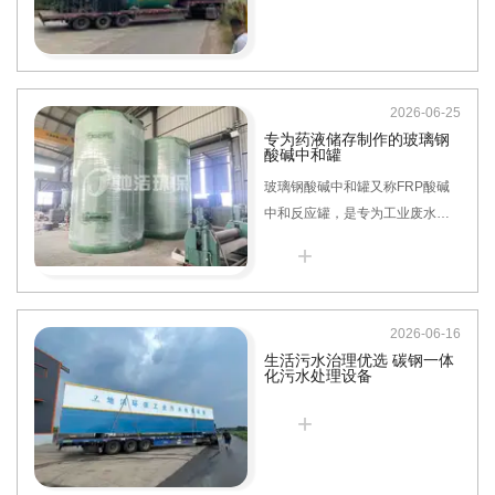
2026-06-25
专为药液储存制作的玻璃钢
酸碱中和罐
玻璃钢酸碱中和罐又称FRP酸碱
中和反应罐，是专为工业废水、
实验室废液、化工酸碱介质处理
+
设计的一体化反应处理设备。设
备集成进水、自动加药、搅拌中
和、pH监测、沉淀出水等功能模
2026-06-16
块，可自动完成酸性、碱性废水
生活污水治理优选 碳钢一体
的中和调和，将水体pH值调节至
化污水处理设备
达标排放范围，是环保污水处
+
理、化工介质调和的核心专用设
备。