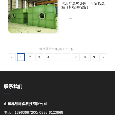
断运行。主要用于去除水中悬浮
污水厂臭气处理---生物除臭
物、胶体、泥沙、微量油脂，还
箱（带检测报告）
可用于生化尾水脱氮除磷，广泛
+
应用于市政污水、工业循环水、
养殖净水、中水回用等水处理行
业，是目前自动化程度极高的砂
滤设备。
每页显示 6 条,共有 53 条
‹
1
2
3
4
5
6
7
8
9
›
联系我们
山东地洁环保科技有限公司
电话：13963667200/ 0536-6123868