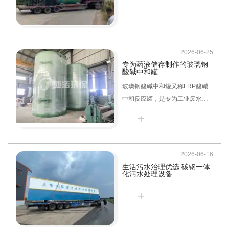
2026-06-25
专为药液储存制作的玻璃钢
酸碱中和罐
玻璃钢酸碱中和罐又称FRP酸碱
中和反应罐，是专为工业废水、
实验室废液、化工酸碱介质处理
+
设计的一体化反应处理设备。设
备集成进水、自动加药、搅拌中
和、pH监测、沉淀出水等功能模
2026-06-16
块，可自动完成酸性、碱性废水
生活污水治理优选 碳钢一体
的中和调和，将水体pH值调节至
化污水处理设备
达标排放范围，是环保污水处
+
理、化工介质调和的核心专用设
备。