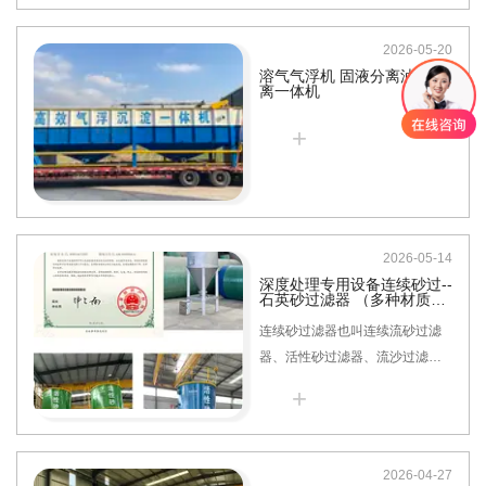
相较于传统碳钢、不锈钢、塑料
中和罐，本品针对性解决酸碱腐
2026-05-20
蚀、渗漏生锈、结垢堵塞、使用
溶气气浮机 固液分离油水分
寿命短等行业痛点，凭借优异的
离一体机
耐腐性能、轻量化结构与免维护
+
优势，广泛适配各类高、中、低
浓度酸碱废水处理场景，适配
pH1-14全区间介质使用。
2026-05-14
深度处理专用设备连续砂过--
石英砂过滤器 （多种材质可
选）
连续砂过滤器也叫连续流砂过滤
器、活性砂过滤器、流沙过滤
器，属于动态无间断深层过滤设
+
备。区别于普通石英砂过滤器，
它不需要停机反冲洗，过滤、洗
砂、排污同步进行，24小时不间
2026-04-27