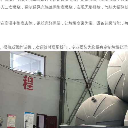
进入二次燃烧，强制通风充氧确保彻底燃烧，实现无烟排放，气味大幅降
在高温中彻底去除，铜丝完好保留，让垃圾变废为宝。设备超级节能，每小
型号、报价或预约试机，欢迎随时联系我们，专业团队为您量身定制垃圾处