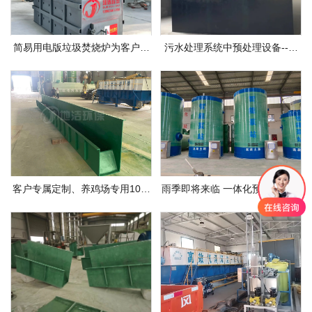
简易用电版垃圾焚烧炉为客户量
污水处理系统中预处理设备--调
身打造
节池
客户专属定制、养鸡场专用10米
雨季即将来临 一体化预制泵站优
加长款电麻槽
势显著