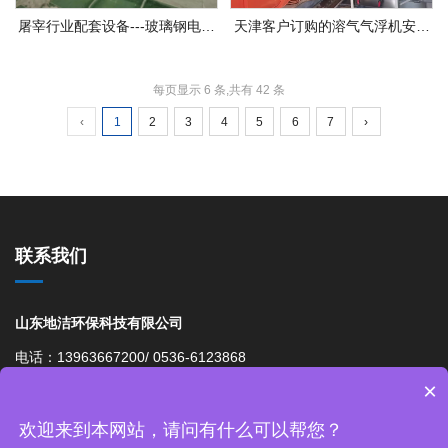
屠宰行业配套设备---玻璃钢电麻
天津客户订购的溶气气浮机安装
槽
投入使用 出水效果明显
每页显示 6 条,共有 42 条
‹
1
2
3
4
5
6
7
›
联系我们
山东地洁环保科技有限公司
电话：13963667200/ 0536-6123868
×
邮箱： 976042203@qq.com
网址：http://www.bengzhan1.cn
欢迎来到本网站，请问有什么可以帮您？